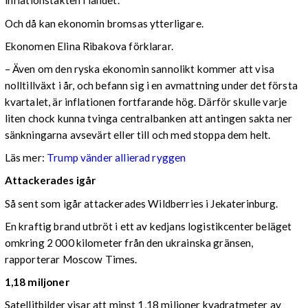
inflationstakten i landet.
Och då kan ekonomin bromsas ytterligare.
Ekonomen Elina Ribakova förklarar.
– Även om den ryska ekonomin sannolikt kommer att visa
nolltillväxt i år, och befann sig i en avmattning under det första
kvartalet, är inflationen fortfarande hög. Därför skulle varje
liten chock kunna tvinga centralbanken att antingen sakta ner
sänkningarna avsevärt eller till och med stoppa dem helt.
Läs mer:
Trump vänder allierad ryggen
Attackerades igår
Så sent som igår attackerades Wildberries i Jekaterinburg.
En kraftig brand utbröt i ett av kedjans logistikcenter beläget
omkring 2 000 kilometer från den ukrainska gränsen,
rapporterar Moscow Times.
1,18 miljoner
Satellitbilder visar att minst 1,18 miljoner kvadratmeter av