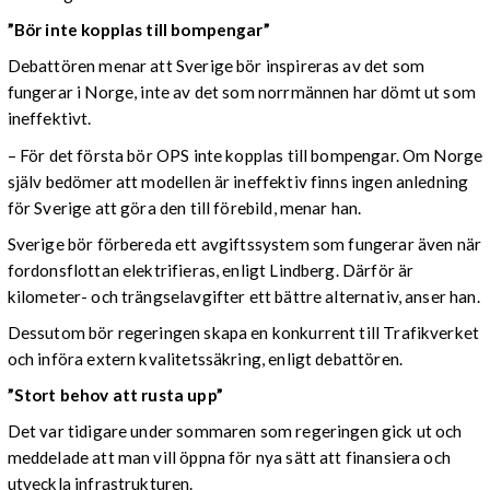
”Bör inte kopplas till bompengar”
Debattören menar att Sverige bör inspireras av det som
fungerar i Norge, inte av det som norrmännen har dömt ut som
ineffektivt.
– För det första bör OPS inte kopplas till bompengar. Om Norge
själv bedömer att modellen är ineffektiv finns ingen anledning
för Sverige att göra den till förebild, menar han.
Sverige bör förbereda ett avgiftssystem som fungerar även när
fordonsflottan elektrifieras, enligt Lindberg. Därför är
kilometer- och trängselavgifter ett bättre alternativ, anser han.
Dessutom bör regeringen skapa en konkurrent till Trafikverket
och införa extern kvalitetssäkring, enligt debattören.
”Stort behov att rusta upp”
Det var tidigare under sommaren som regeringen gick ut och
meddelade att man vill öppna för nya sätt att finansiera och
utveckla infrastrukturen.