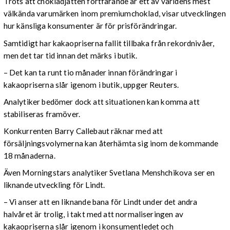
Trots att chokladjätten fortfarande är ett av världens mest
välkända varumärken inom premiumchoklad, visar utvecklingen
hur känsliga konsumenter är för prisförändringar.
Samtidigt har kakaopriserna fallit tillbaka från rekordnivåer,
men det tar tid innan det märks i butik.
– Det kan ta runt tio månader innan förändringar i
kakaopriserna slår igenom i butik, uppger Reuters.
Analytiker bedömer dock att situationen kan komma att
stabiliseras framöver.
Konkurrenten Barry Callebaut räknar med att
försäljningsvolymerna kan återhämta sig inom de kommande
18 månaderna.
Även Morningstars analytiker Svetlana Menshchikova ser en
liknande utveckling för Lindt.
– Vi anser att en liknande bana för Lindt under det andra
halvåret är trolig, i takt med att normaliseringen av
kakaopriserna slår igenom i konsumentledet och