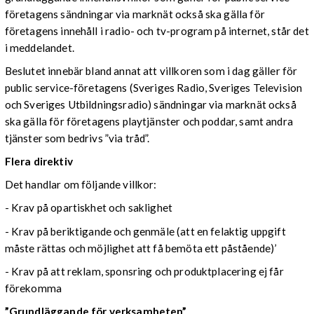
företagens sändningar via marknät också ska gälla för
företagens innehåll i radio- och tv-program på internet, står det
i meddelandet.
Beslutet innebär bland annat att villkoren som i dag gäller för
public service-företagens (Sveriges Radio, Sveriges Television
och Sveriges Utbildningsradio) sändningar via marknät också
ska gälla för företagens playtjänster och poddar, samt andra
tjänster som bedrivs ”via tråd”.
Flera direktiv
Det handlar om följande villkor:
- Krav på opartiskhet och saklighet
- Krav på beriktigande och genmäle (att en felaktig uppgift
måste rättas och möjlighet att få bemöta ett påstående)’
- Krav på att reklam, sponsring och produktplacering ej får
förekomma
”Grundläggande för verksamheten”