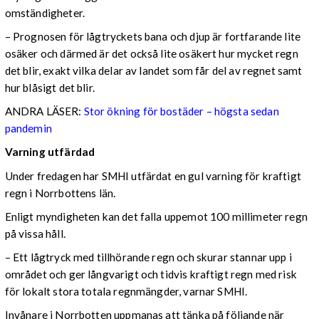
omständigheter.
– Prognosen för lågtryckets bana och djup är fortfarande lite
osäker och därmed är det också lite osäkert hur mycket regn
det blir, exakt vilka delar av landet som får del av regnet samt
hur blåsigt det blir.
ANDRA LÄSER:
Stor ökning för bostäder – högsta sedan
pandemin
Varning utfärdad
Under fredagen har SMHI utfärdat en gul varning för kraftigt
regn i Norrbottens län.
Enligt myndigheten kan det falla uppemot 100 millimeter regn
på vissa håll.
– Ett lågtryck med tillhörande regn och skurar stannar upp i
området och ger långvarigt och tidvis kraftigt regn med risk
för lokalt stora totala regnmängder, varnar SMHI.
Invånare i Norrbotten uppmanas att tänka på följande när