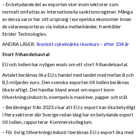
– En betydande del av exporten sker inom sektorer som
normalt omfattas av internationella sanktionsregimer. Många
av dessa varor har sitt ursprung i europeiska ekonomier innan
de vidareexporteras via indiska mellanhänder, framhåller
Strider Technologies.
ANDRA LÄSER:
Ikoniskt cykelmärke i konkurs – efter 104 år
Stort frihandelsavtal
EU och Indien har nyligen enats om ett stort frihandelsavtal.
Avtalet beräknas öka EU:s handel med landet med mellan 8 och
8,5 miljarder euro. Den svenska exporten till Indien beräknas
öka kraftigt. Det handlar bland annat om export inom
tillverkningsindustrin, exempelvis maskiner, papper och stål.
– Beräkningar från 2023 visar att EU:s export kan öka betydligt
i flera sektorer där Sverige redan idag har en betydande export
till Indien, rapporterar Kommerskollegium.
– För övrig tillverkningsindustri beräknas EU:s export öka med