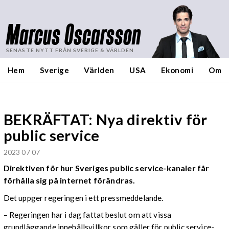
Marcus Oscarsson
SENASTE NYTT FRÅN SVERIGE & VÄRLDEN
Hem
Sverige
Världen
USA
Ekonomi
Om
BEKRÄFTAT: Nya direktiv för
public service
2023 07 07
Direktiven för hur Sveriges public service-kanaler får
förhålla sig på internet förändras.
Det uppger regeringen i ett pressmeddelande.
– Regeringen har i dag fattat beslut om att vissa
grundläggande innehållsvillkor som gäller för public service-