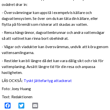
ovädret drar in:
- Översvämningar kan uppstå i exempelvis källare och
dagvattensystem. Se över om du kan täta din källare, eller
flytta på föremål som riskerar att skadas av vatten.
- Rensa hängrännor, dagvattenbrunnar och andra vattenvägar
så att vattnet kan rinna bort obehindrat.
- Vägar och viadukter kan översvämmas, undvik att köra genom
vattensamlingarna.
- Restider kan bli längre då det kan vara dålig sikt och risk för
vattenplaning. Avsätt längre tid för din resa och anpassa
hastigheten.
LÄS OCKSÅ:
Tyskt jättefartyg attackerat
Foto: Joey Huang
Text: Redaktionen
Facebook
Twitter
Email