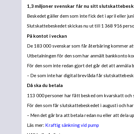
1,3 miljoner svenskar får nu sitt slutskattebesk
Beskedet gäller dem som inte fick det i april eller juni
Slutskattebeskedet skickas nu ut till 1 368 916 per
På kontot i veckan
De 183 000 svenskar som får återbäring kommer att f
Utbetalningen för den som har anmält bankkonto ko
För den som inte redan gjort det går det att anmäla 
– De som inte har digital brevlåda får slutskattebes
Då ska du betala
113 000 personer har fått besked om kvarskatt och s
För den som får slutskattebeskedet i augusti och har
– Men det går bra att betala redan nu eller att dela 
Läs mer:
Kraftig sänkning vid pump