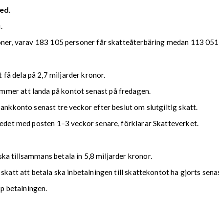
ed.
.
soner, varav 183 105 personer får skatteåterbäring medan 113 051 
å dela på 2,7 miljarder kronor.
mmer att landa på kontot senast på fredagen.
bankkonto senast tre veckor efter beslut om slutgiltig skatt.
kedet med posten 1–3 veckor senare, förklarar Skatteverket.
ka tillsammans betala in 5,8 miljarder kronor.
 skatt att betala ska inbetalningen till skattekontot ha gjorts se
upp betalningen.