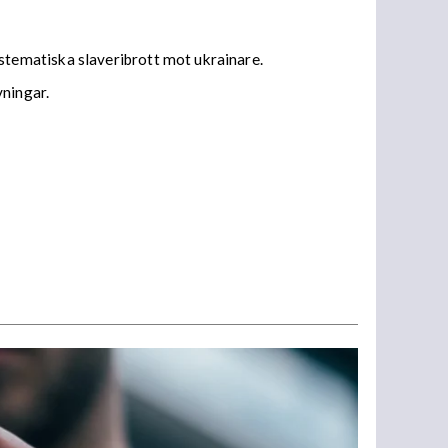
tematiska slaveribrott mot ukrainare.
vningar.