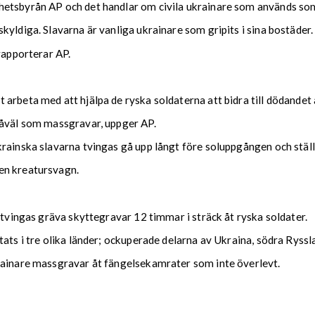
hetsbyrån AP och det handlar om civila ukrainare som används som
yldiga. Slavarna är vanliga ukrainare som gripits i sina bostäder.
rapporterar AP.
arbeta med att hjälpa de ryska soldaterna att bidra till dödandet 
såväl som massgravar, uppger AP.
rainska slavarna tvingas gå upp långt före soluppgången och ställs
en kreatursvagn.
 tvingas gräva skyttegravar 12 timmar i sträck åt ryska soldater.
ats i tre olika länder; ockuperade delarna av Ukraina, södra Ryssl
rainare massgravar åt fängelsekamrater som inte överlevt.