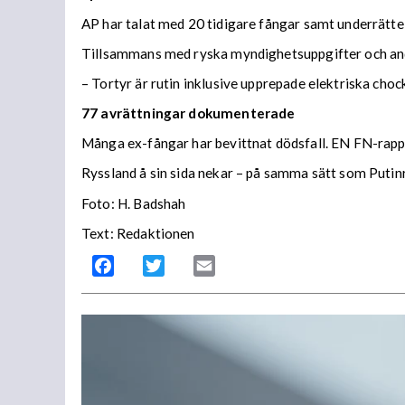
AP har talat med 20 tidigare fångar samt underrättel
Tillsammans med ryska myndighetsuppgifter och andr
– Tortyr är rutin inklusive upprepade elektriska cho
77 avrättningar dokumenterade
Många ex-fångar har bevittnat dödsfall. EN FN-rappo
Ryssland å sin sida nekar – på samma sätt som Putinr
Foto: H. Badshah
Text: Redaktionen
Facebook
Twitter
Email