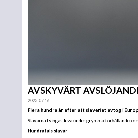
AVSKYVÄRT AVSLÖJANDE: H
2023 07 16
Flera hundra år efter att slaveriet avtog i Eur
Slavarna tvingas leva under grymma förhållanden oc
Hundratals slavar