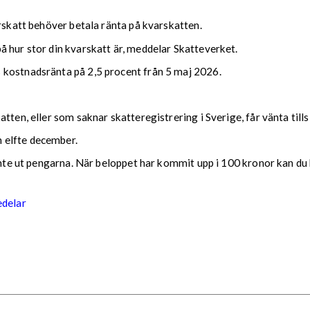
arskatt behöver betala ränta på kvarskatten.
 hur stor din kvarskatt är, meddelar Skatteverket.
 kostnadsränta på 2,5 procent från 5 maj 2026.
tten, eller som saknar skatteregistrering i Sverige, får vänta till
 elfte december.
 inte ut pengarna. När beloppet har kommit upp i 100 kronor kan du 
edelar