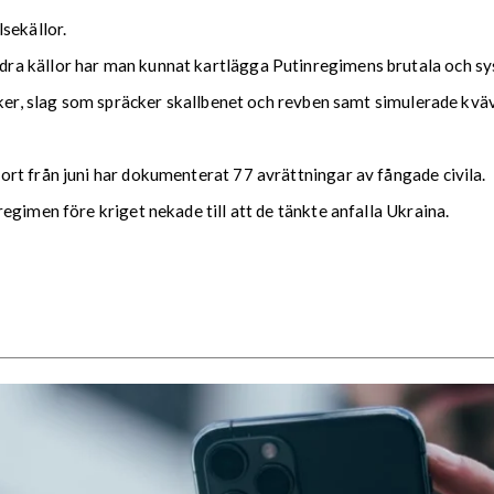
sekällor.
a källor har man kunnat kartlägga Putinregimens brutala och sys
cker, slag som spräcker skallbenet och revben samt simulerade kvä
rt från juni har dokumenterat 77 avrättningar av fångade civila.
egimen före kriget nekade till att de tänkte anfalla Ukraina.