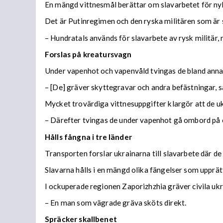
En mängd vittnesmål berättar om slavarbetet för ny
Det är Putinregimen och den ryska militären som är sk
– Hundratals används för slavarbete av rysk militär, 
Forslas på kreatursvagn
Under vapenhot och vapenvåld tvingas de bland annat 
– [De] gräver skyttegravar och andra befästningar, 
Mycket trovärdiga vittnesuppgifter klargör att de uk
– Därefter tvingas de under vapenhot gå ombord på 
Hålls fångna i tre länder
Transporten forslar ukrainarna till slavarbete där de
Slavarna hålls i en mängd olika fängelser som upprätt
I ockuperade regionen Zaporizhzhia gräver civila uk
– En man som vägrade gräva sköts direkt.
Spräcker skallbenet