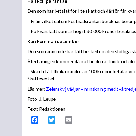
Håll koll på räntan
Den som har betalat för lite skatt och därför får kv
– Från vilket datum kostnadsräntan beräknas beror på
– På kvarskatt som är högst 30 000 kronor beräknas
Kan komma i december
Den som ännu inte har fått besked om den slutliga ska
Återbäringen kommer då mellan den åttonde och den
– Ska du få tillbaka mindre än 100 kronor betalar vi
Skatteverket.
Läs mer:
Zelenskyj vädjar – minskning med två tredj
Foto:
J. Leupe
Text: Redaktionen
Facebook
Twitter
Email