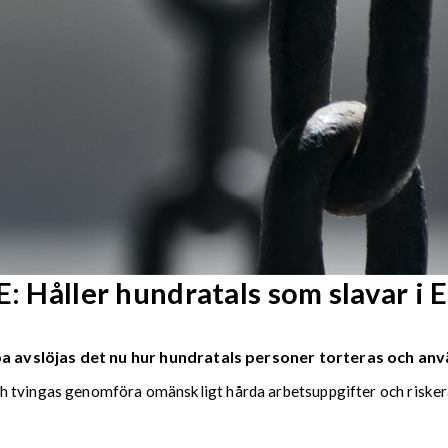
åller hundratals som slavar i 
opa avslöjas det nu hur hundratals personer torteras och an
h tvingas genomföra omänskligt hårda arbetsuppgifter och risker