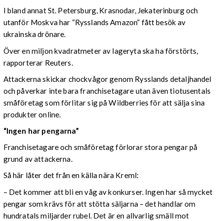
I bland annat St. Petersburg, Krasnodar, Jekaterinburg och
utanför Moskva har “Rysslands Amazon” fått besök av
ukrainska drönare.
Över en miljon kvadratmeter av lageryta ska ha förstörts,
rapporterar Reuters.
Attackerna skickar chockvågor genom Rysslands detaljhandel
och påverkar inte bara franchisetagare utan även tiotusentals
småföretag som förlitar sig på Wildberries för att sälja sina
produkter online.
“Ingen har pengarna”
Franchisetagare och småföretag förlorar stora pengar på
grund av attackerna.
Så här låter det från en källa nära Kreml:
– Det kommer att bli en våg av konkurser. Ingen har så mycket
pengar som krävs för att stötta säljarna – det handlar om
hundratals miljarder rubel. Det är en allvarlig smäll mot