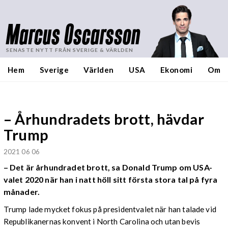
Marcus Oscarsson
SENASTE NYTT FRÅN SVERIGE & VÄRLDEN
Hem
Sverige
Världen
USA
Ekonomi
Om
– Århundradets brott, hävdar
Trump
2021 06 06
– Det är århundradet brott, sa Donald Trump om USA-
valet 2020 när han i natt höll sitt första stora tal på fyra
månader.
Trump lade mycket fokus på presidentvalet när han talade vid
Republikanernas konvent i North Carolina och utan bevis