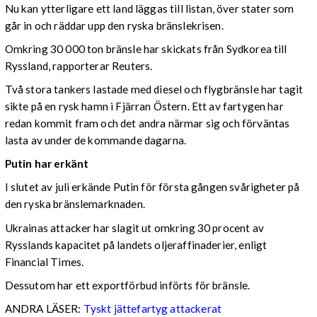
Nu kan ytterligare ett land läggas till listan, över stater som
går in och räddar upp den ryska bränslekrisen.
Omkring 30 000 ton bränsle har skickats från Sydkorea till
Ryssland, rapporterar Reuters.
Två stora tankers lastade med diesel och flygbränsle har tagit
sikte på en rysk hamn i Fjärran Östern. Ett av fartygen har
redan kommit fram och det andra närmar sig och förväntas
lasta av under de kommande dagarna.
Putin har erkänt
I slutet av juli erkände Putin för första gången svårigheter på
den ryska bränslemarknaden.
Ukrainas attacker har slagit ut omkring 30 procent av
Rysslands kapacitet på landets oljeraffinaderier, enligt
Financial Times.
Dessutom har ett exportförbud införts för bränsle.
ANDRA LÄSER:
Tyskt jättefartyg attackerat