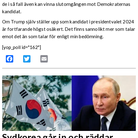
de i så fall även kan vinna slutomgången mot Demokraternas
kandidat.
Om Trump själv ställer upp som kandidat i presidentvalet 2024
är fortfarande högst osäkert. Det finns sannolikt mer som talar
emot det än som talar för enligt min bedömning.
[yop_poll id="162"]
Facebook
Twitter
Email
Sydkorea går in och räddar