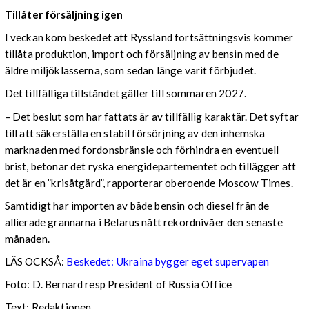
Tillåter försäljning igen
I veckan kom beskedet att Ryssland fortsättningsvis kommer
tillåta produktion, import och försäljning av bensin med de
äldre miljöklasserna, som sedan länge varit förbjudet.
Det tillfälliga tillståndet gäller till sommaren 2027.
– Det beslut som har fattats är av tillfällig karaktär. Det syftar
till att säkerställa en stabil försörjning av den inhemska
marknaden med fordonsbränsle och förhindra en eventuell
brist, betonar det ryska energidepartementet och tillägger att
det är en ”krisåtgärd”, rapporterar oberoende Moscow Times.
Samtidigt har importen av både bensin och diesel från de
allierade grannarna i Belarus nått rekordnivåer den senaste
månaden.
LÄS OCKSÅ:
Beskedet: Ukraina bygger eget supervapen
Foto: D. Bernard resp President of Russia Office
Text: Redaktionen