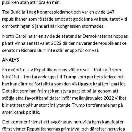
publiken utan att röra en min.
Ted Budd är i dag kongressledamot och var en av de 147
republikaner som röstade emot att godkänna valresultatet vid
omröstningen 6 januari när kongressen stormades.
North Carolina är en av de delstater där Demokraterna hoppas
på att vinna senatsvalet 2022 då den nuvarande republikanske
senatorn Richard Burr inte ställer upp för omval.
ANALYS
En majoritet av Republikanernas väljare ser – trots allt som
inträffat – fortfarande upp till Trump som partiets ledare och
han kan därmed fortsätta som den viktigaste kraften i partiet.
Det sätt som han främst kan styra partiet på är genom att
stödja sina favoritkandidater inför mellanårsvalet 2022 vilket
blir ett test på hur stort inflytande Trump fortfarande har på
amerikansk politik.
Det kommer främst att avgöras av huruvida hans kandidater
först vinner Republikanernas primärval och därefter huruvida