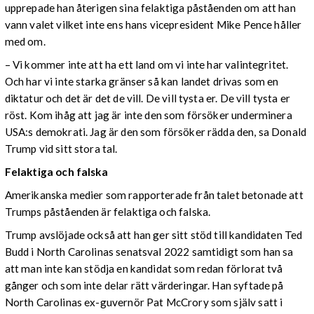
upprepade han återigen sina felaktiga påståenden om att han
vann valet vilket inte ens hans vicepresident Mike Pence håller
med om.
– Vi kommer inte att ha ett land om vi inte har valintegritet.
Och har vi inte starka gränser så kan landet drivas som en
diktatur och det är det de vill. De vill tysta er. De vill tysta er
röst. Kom ihåg att jag är inte den som försöker underminera
USA:s demokrati. Jag är den som försöker rädda den, sa Donald
Trump vid sitt stora tal.
Felaktiga och falska
Amerikanska medier som rapporterade från talet betonade att
Trumps påståenden är felaktiga och falska.
Trump avslöjade också att han ger sitt stöd till kandidaten Ted
Budd i North Carolinas senatsval 2022 samtidigt som han sa
att man inte kan stödja en kandidat som redan förlorat två
gånger och som inte delar rätt värderingar. Han syftade på
North Carolinas ex-guvernör Pat McCrory som själv satt i