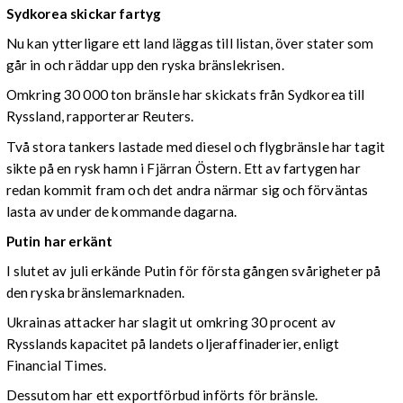
Sydkorea skickar fartyg
Nu kan ytterligare ett land läggas till listan, över stater som
går in och räddar upp den ryska bränslekrisen.
Omkring 30 000 ton bränsle har skickats från Sydkorea till
Ryssland, rapporterar Reuters.
Två stora tankers lastade med diesel och flygbränsle har tagit
sikte på en rysk hamn i Fjärran Östern. Ett av fartygen har
redan kommit fram och det andra närmar sig och förväntas
lasta av under de kommande dagarna.
Putin har erkänt
I slutet av juli erkände Putin för första gången svårigheter på
den ryska bränslemarknaden.
Ukrainas attacker har slagit ut omkring 30 procent av
Rysslands kapacitet på landets oljeraffinaderier, enligt
Financial Times.
Dessutom har ett exportförbud införts för bränsle.