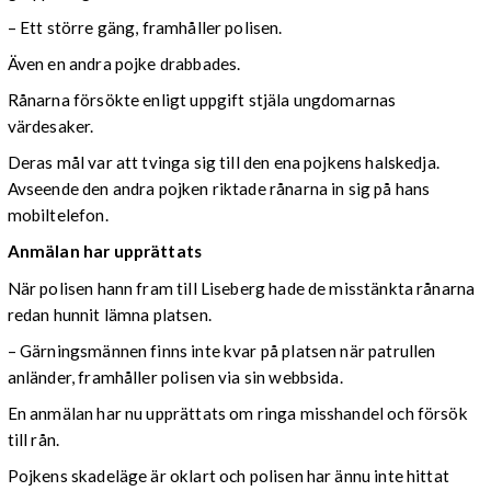
– Ett större gäng, framhåller polisen.
Även en andra pojke drabbades.
Rånarna försökte enligt uppgift stjäla ungdomarnas
värdesaker.
Deras mål var att tvinga sig till den ena pojkens halskedja.
Avseende den andra pojken riktade rånarna in sig på hans
mobiltelefon.
Anmälan har upprättats
När polisen hann fram till Liseberg hade de misstänkta rånarna
redan hunnit lämna platsen.
– Gärningsmännen finns inte kvar på platsen när patrullen
anländer, framhåller polisen via sin webbsida.
En anmälan har nu upprättats om ringa misshandel och försök
till rån.
Pojkens skadeläge är oklart och polisen har ännu inte hittat