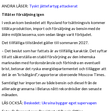
ANDRA LÄSER:
Tyskt jättefartyg attackerat
Tillåter försäljning igen
I veckan kom beskedet att Ryssland fortsättningsvis kommer
tillåta produktion, import och försäljning av bensin med de
äldre miljöklasserna, som sedan länge varit förbjudet.
Det tillfälliga tillståndet gäller till sommaren 2027.
– Det beslut som har fattats är av tillfällig karaktär. Det syftar
till att säkerställa en stabil försörjning av den inhemska
marknaden med fordonsbränsle och förhindra en eventuell
brist, betonar det ryska energidepartementet och tillägger att
det är en ”krisåtgärd”, rapporterar oberoende Moscow Times.
Samtidigt har importen av både bensin och diesel från de
allierade grannarna i Belarus nått rekordnivåer den senaste
månaden.
LÄS OCKSÅ:
Beskedet: Ukraina bygger eget supervapen