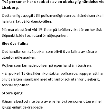
Två personer har drabbats av en obehaglig händelse vid
Liseberg.
Detta enligt uppgift till polismyndigheten och händelsen skall
ha inträffat på lördagskvällen
.
Närmare bestämt vid 19-tiden på kvällen vilket är en hektisk
tidpunkt både i och utanför nöjesparken.
Blev överfallna
Det handlar om två pojkar som blivit överfallna av rånare
utanför nöjesparken.
Pojken som larmade polisen på egen hand är i tonåren.
– En pojke i 15-årsåldern kontaktar polisen och uppger att han
blivit slagen i samband med ett rånförsök utanför Liseberg
,
förklarar polisen.
Större gäng
Rånarna bestod inte bara av en eller två personer utan en hel
grupp enligt de drabbade.