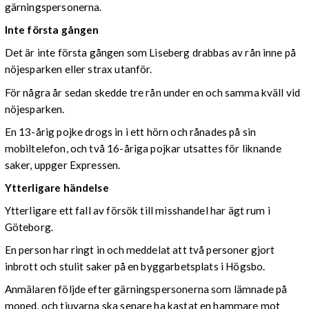
gärningspersonerna.
Inte första gången
Det är inte första gången som Liseberg drabbas av rån inne på
nöjesparken eller strax utanför.
För några år sedan skedde tre rån under en och samma kväll vid
nöjesparken.
En 13-årig pojke drogs in i ett hörn och rånades på sin
mobiltelefon, och två 16-åriga pojkar utsattes för liknande
saker, uppger Expressen.
Ytterligare händelse
Ytterligare ett fall av försök till misshandel har ägt rum i
Göteborg.
En person har ringt in och meddelat att två personer gjort
inbrott och stulit saker på en byggarbetsplats i Högsbo.
Anmälaren följde efter gärningspersonerna som lämnade på
moped, och tjuvarna ska senare ha kastat en hammare mot