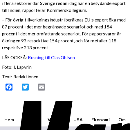
i flera sektorer där Sverige redan idag har en betydande export
till Indien, rapporterar Kommerskollegium.
– För övrig tillverkningsindustri beräknas EU:s export öka med
87 procent i det mer begränsade scenariot och med 154
procent i det mer omfattande scenariot. För pappersvaror är
ökningen 93 respektive 154 procent, och för metaller 118
respektive 213 procent.
LÄS OCKSÅ:
Rusning till Clas Ohlson
Foto: I. Lapyrin
Text: Redaktionen
Facebook
Twitter
Email
Hem
Sverige
Världen
USA
Ekonomi
Om