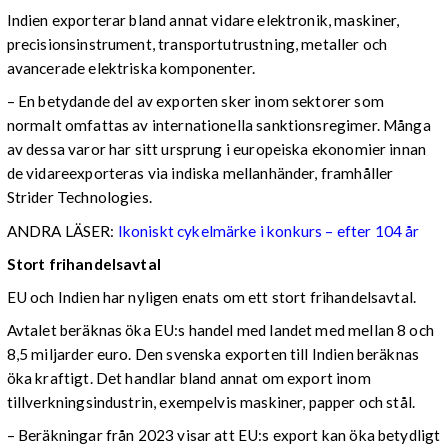
Indien exporterar bland annat vidare elektronik, maskiner,
precisionsinstrument, transportutrustning, metaller och
avancerade elektriska komponenter.
– En betydande del av exporten sker inom sektorer som
normalt omfattas av internationella sanktionsregimer. Många
av dessa varor har sitt ursprung i europeiska ekonomier innan
de vidareexporteras via indiska mellanhänder, framhåller
Strider Technologies.
ANDRA LÄSER:
Ikoniskt cykelmärke i konkurs – efter 104 år
Stort frihandelsavtal
EU och Indien har nyligen enats om ett stort frihandelsavtal.
Avtalet beräknas öka EU:s handel med landet med mellan 8 och
8,5 miljarder euro. Den svenska exporten till Indien beräknas
öka kraftigt. Det handlar bland annat om export inom
tillverkningsindustrin, exempelvis maskiner, papper och stål.
– Beräkningar från 2023 visar att EU:s export kan öka betydligt