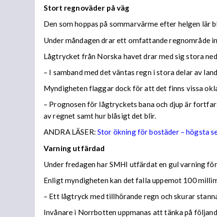
Stort regnoväder på väg
Den som hoppas på sommarvärme efter helgen lär bl
Under måndagen drar ett omfattande regnområde in 
Lågtrycket från Norska havet drar med sig stora n
– I samband med det väntas regn i stora delar av lan
Myndigheten flaggar dock för att det finns vissa ok
– Prognosen för lågtryckets bana och djup är fortfara
av regnet samt hur blåsigt det blir.
ANDRA LÄSER:
Stor ökning för bostäder – högsta 
Varning utfärdad
Under fredagen har SMHI utfärdat en gul varning för 
Enligt myndigheten kan det falla uppemot 100 millime
– Ett lågtryck med tillhörande regn och skurar stann
Invånare i Norrbotten uppmanas att tänka på följa