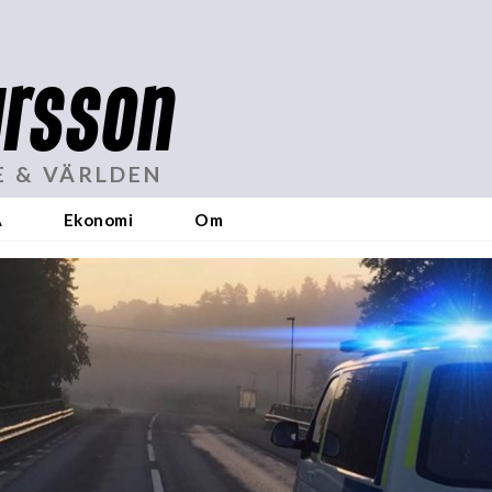
rsson
E & VÄRLDEN
A
Ekonomi
Om