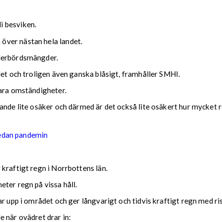
i besviken.
över nästan hela landet.
ederbördsmängder.
det och troligen även ganska blåsigt, framhåller SMHI.
lara omständigheter.
nde lite osäker och därmed är det också lite osäkert hur mycket reg
sedan pandemin
kraftigt regn i Norrbottens län.
ter regn på vissa håll.
ar upp i området och ger långvarigt och tidvis kraftigt regn med r
nde när ovädret drar in: