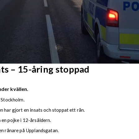
ts – 15-åring stoppad
nder kvällen.
i Stockholm.
 har gjort en insats och stoppat ett rån.
en pojke i 12-årsåldern.
 en rånare på Upplandsgatan.