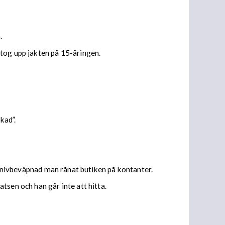
.
 tog upp jakten på 15-åringen.
kad”.
n knivbeväpnad man rånat butiken på kontanter.
tsen och han går inte att hitta.