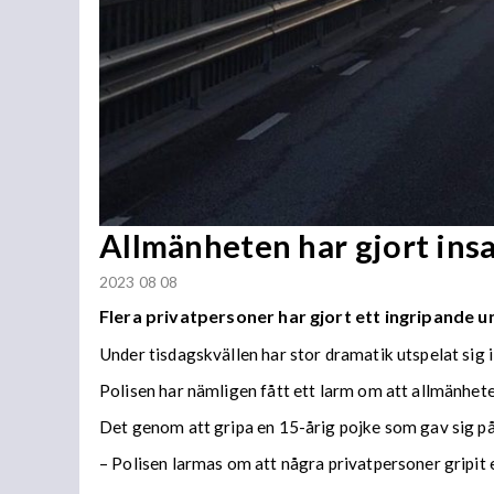
Allmänheten har gjort insa
2023 08 08
Flera privatpersoner har gjort ett ingripande u
Under tisdagskvällen har stor dramatik utspelat sig 
Polisen har nämligen fått ett larm om att allmänheten
Det genom att gripa en 15-årig pojke som gav sig på 
– Polisen larmas om att några privatpersoner gripit