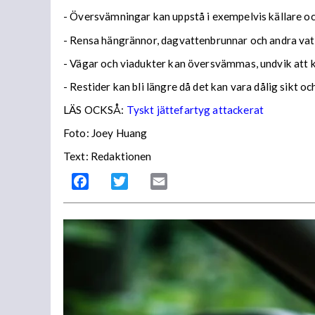
- Översvämningar kan uppstå i exempelvis källare och
- Rensa hängrännor, dagvattenbrunnar och andra vatt
- Vägar och viadukter kan översvämmas, undvik att
- Restider kan bli längre då det kan vara dålig sikt o
LÄS OCKSÅ:
Tyskt jättefartyg attackerat
Foto: Joey Huang
Text: Redaktionen
Facebook
Twitter
Email