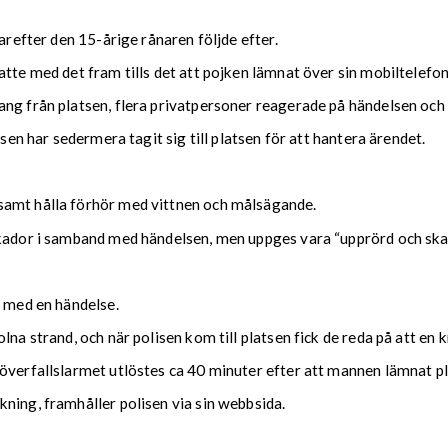
arefter den 15-årige rånaren följde efter.
tte med det fram tills det att pojken lämnat över sin mobiltelefon
ang från platsen, flera privatpersoner reagerade på händelsen och
isen har sedermera tagit sig till platsen för att hantera ärendet.
samt hålla förhör med vittnen och målsägande.
skador i samband med händelsen, men uppges vara “upprörd och ska
t med en händelse.
lna strand, och när polisen kom till platsen fick de reda på att e
överfallslarmet utlöstes ca 40 minuter efter att mannen lämnat pla
ning, framhåller polisen via sin webbsida.