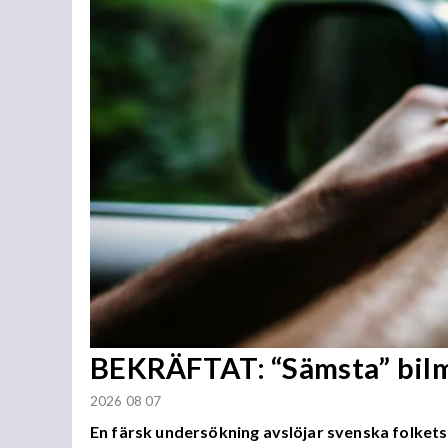
BEKRÄFTAT: “Sämsta” bilmä
2026 08 07
En färsk undersökning avslöjar svenska folkets