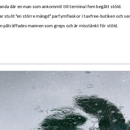
rlanda där en man som ankommit till terminal fem begått stöld.
 stulit "en större mängd" parfymflaskor i taxfree-butiken och sed
n påträffades mannen som greps och är misstänkt för stöld.