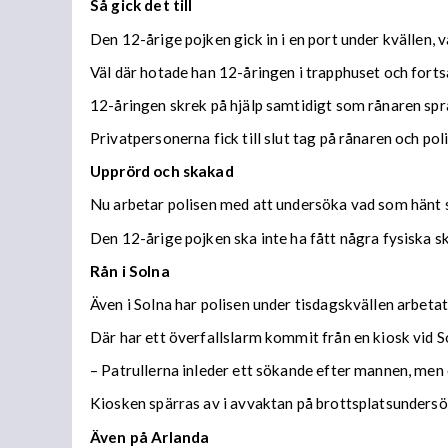
Så gick det till
Den 12-årige pojken gick in i en port under kvällen, v
Väl där hotade han 12-åringen i trapphuset och fortsa
12-åringen skrek på hjälp samtidigt som rånaren spr
Privatpersonerna fick till slut tag på rånaren och pol
Upprörd och skakad
Nu arbetar polisen med att undersöka vad som hänt 
Den 12-årige pojken ska inte ha fått några fysiska 
Rån i Solna
Även i Solna har polisen under tisdagskvällen arbeta
Där har ett överfallslarm kommit från en kiosk vid So
– Patrullerna inleder ett sökande efter mannen, men 
Kiosken spärras av i avvaktan på brottsplatsundersök
Även på Arlanda