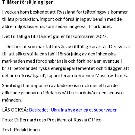
Tillåter försäljning igen
I veckan kom beskedet att Ryssland fortsättningsvis kommer
tillåta produktion, import och försäljning av bensin med de
äldre miljöklasserna, som sedan länge varit förbjudet.
Det tillfälliga tillståndet gäller till sommaren 2027.
– Det beslut som har fattats är av tillfällig karaktär. Det syftar
till att säkerställa en stabil försörjning av den inhemska
marknaden med fordonsbränsle och förhindra en eventuell
brist, betonar det ryska energidepartementet och tillägger att
det är en ”krisåtgärd”, rapporterar oberoende Moscow Times.
Samtidigt har importen av både bensin och diesel från de
allierade grannarna i Belarus nått rekordnivåer den senaste
månaden.
LÄS OCKSÅ:
Beskedet: Ukraina bygger eget supervapen
Foto: D. Bernard resp President of Russia Office
Text: Redaktionen