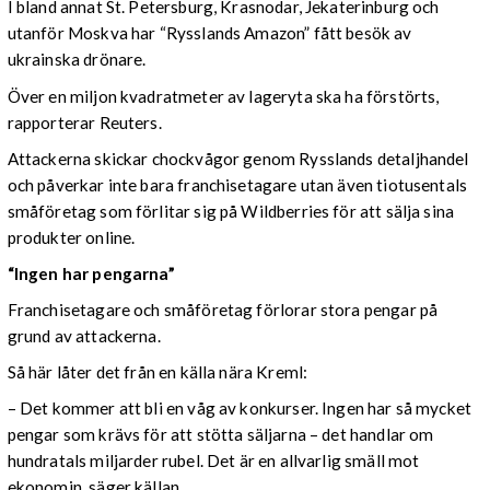
I bland annat St. Petersburg, Krasnodar, Jekaterinburg och
utanför Moskva har “Rysslands Amazon” fått besök av
ukrainska drönare.
Över en miljon kvadratmeter av lageryta ska ha förstörts,
rapporterar Reuters.
Attackerna skickar chockvågor genom Rysslands detaljhandel
och påverkar inte bara franchisetagare utan även tiotusentals
småföretag som förlitar sig på Wildberries för att sälja sina
produkter online.
“Ingen har pengarna”
Franchisetagare och småföretag förlorar stora pengar på
grund av attackerna.
Så här låter det från en källa nära Kreml:
– Det kommer att bli en våg av konkurser. Ingen har så mycket
pengar som krävs för att stötta säljarna – det handlar om
hundratals miljarder rubel. Det är en allvarlig smäll mot
ekonomin, säger källan.