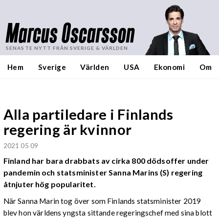
Marcus Oscarsson
SENASTE NYTT FRÅN SVERIGE & VÄRLDEN
Hem
Sverige
Världen
USA
Ekonomi
Om
Alla partiledare i Finlands
regering är kvinnor
2021 05 09
Finland har bara drabbats av cirka 800 dödsoffer under
pandemin och statsminister Sanna Marins (S) regering
åtnjuter hög popularitet.
När Sanna Marin tog över som Finlands statsminister 2019
blev hon världens yngsta sittande regeringschef med sina blott