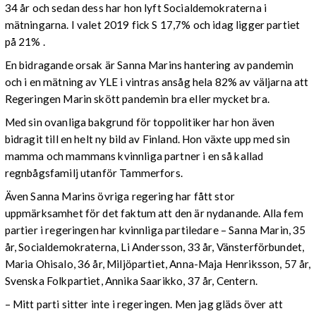
34 år och sedan dess har hon lyft Socialdemokraterna i
mätningarna. I valet 2019 fick S 17,7% och idag ligger partiet
på 21% .
En bidragande orsak är Sanna Marins hantering av pandemin
och i en mätning av YLE i vintras ansåg hela 82% av väljarna att
Regeringen Marin skött pandemin bra eller mycket bra.
Med sin ovanliga bakgrund för toppolitiker har hon även
bidragit till en helt ny bild av Finland. Hon växte upp med sin
mamma och mammans kvinnliga partner i en så kallad
regnbågsfamilj utanför Tammerfors.
Även Sanna Marins övriga regering har fått stor
uppmärksamhet för det faktum att den är nydanande. Alla fem
partier i regeringen har kvinnliga partiledare – Sanna Marin, 35
år, Socialdemokraterna, Li Andersson, 33 år, Vänsterförbundet,
Maria Ohisalo, 36 år, Miljöpartiet, Anna-Maja Henriksson, 57 år,
Svenska Folkpartiet, Annika Saarikko, 37 år, Centern.
– Mitt parti sitter inte i regeringen. Men jag gläds över att