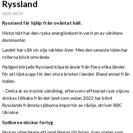
Ryssland
2026 08 07
Ryssland får hjälp från oväntat håll.
Historiskt har den ryska energiindustrin varit en av världens
dominanter.
Landet har sålt sin olja världen över. Men den senaste tiden har
rollerna blivit omvända.
Nyligen började Ryssland köpa bränsle från flera olika länder,
för att täcka upp för den stora bristen i landet. Bland annat från
Indien.
– Detta är en ironisk vändning, eftersom raffinerad rysk olja nu
skickas tillbaka från det land som sedan 2022 har blivit
Rysslands främsta sjöburna importör av råolja, skriver RBC
Ukraine.
Sydkorea skickar fartyg
Nu kan ytterligare ett land läggas till listan, över stater som