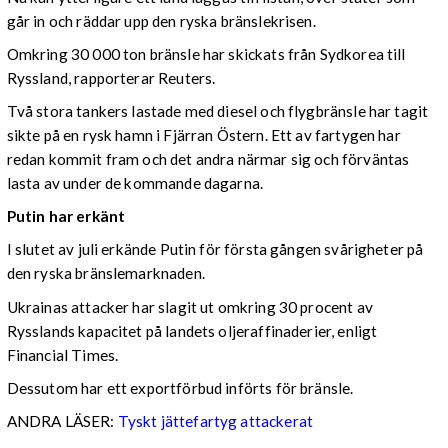
går in och räddar upp den ryska bränslekrisen.
Omkring 30 000 ton bränsle har skickats från Sydkorea till
Ryssland, rapporterar Reuters.
Två stora tankers lastade med diesel och flygbränsle har tagit
sikte på en rysk hamn i Fjärran Östern. Ett av fartygen har
redan kommit fram och det andra närmar sig och förväntas
lasta av under de kommande dagarna.
Putin har erkänt
I slutet av juli erkände Putin för första gången svårigheter på
den ryska bränslemarknaden.
Ukrainas attacker har slagit ut omkring 30 procent av
Rysslands kapacitet på landets oljeraffinaderier, enligt
Financial Times.
Dessutom har ett exportförbud införts för bränsle.
ANDRA LÄSER:
Tyskt jättefartyg attackerat