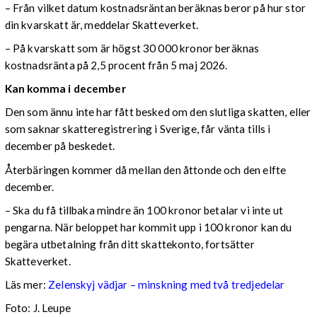
– Från vilket datum kostnadsräntan beräknas beror på hur stor
din kvarskatt är, meddelar Skatteverket.
– På kvarskatt som är högst 30 000 kronor beräknas
kostnadsränta på 2,5 procent från 5 maj 2026.
Kan komma i december
Den som ännu inte har fått besked om den slutliga skatten, eller
som saknar skatteregistrering i Sverige, får vänta tills i
december på beskedet.
Återbäringen kommer då mellan den åttonde och den elfte
december.
– Ska du få tillbaka mindre än 100 kronor betalar vi inte ut
pengarna. När beloppet har kommit upp i 100 kronor kan du
begära utbetalning från ditt skattekonto, fortsätter
Skatteverket.
Läs mer:
Zelenskyj vädjar – minskning med två tredjedelar
Foto:
J. Leupe