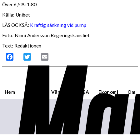
Över 6,5%: 1.80
Källa: Unibet
LÄS OCKSÅ:
Kraftig sänkning vid pump
Foto: Ninni Andersson Regeringskansliet
Mar
Text: Redaktionen
Facebook
Twitter
Email
Hem
Sverige
Världen
USA
Ekonomi
Om