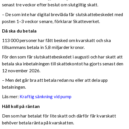
senast tre veckor efter beslut om slutgiltig skatt.
– De som inte har digital brevlåda får slutskattebeskedet med
posten 1–3 veckor senare, förklarar Skatteverket.
Då ska du betala
113 000 personer har fått besked om kvarskatt och ska
tillsammans betala in 5,8 miljarder kronor.
För den som får slutskattebeskedet i augusti och har skatt att
betala ska inbetalningen till skattekontot ha gjorts senast den
12 november 2026.
– Men det går bra att betala redan nu eller att dela upp
betalningen.
Läs mer:
Kraftig sänkning vid pump
Håll koll på räntan
Den som har betalat för lite skatt och därför får kvarskatt
behöver betala ränta på kvarskatten.