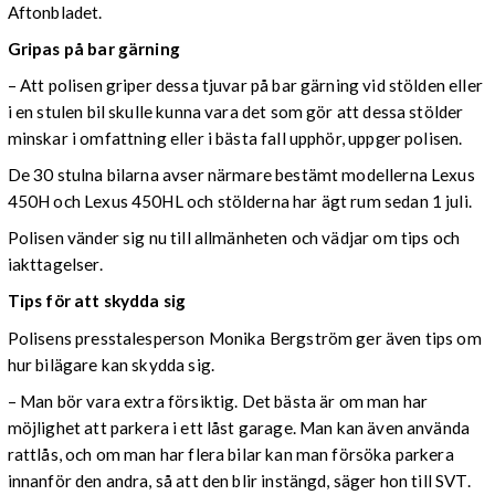
Aftonbladet.
Gripas på bar gärning
– Att polisen griper dessa tjuvar på bar gärning vid stölden eller
i en stulen bil skulle kunna vara det som gör att dessa stölder
minskar i omfattning eller i bästa fall upphör, uppger polisen.
De 30 stulna bilarna avser närmare bestämt modellerna Lexus
450H och Lexus 450HL och stölderna har ägt rum sedan 1 juli.
Polisen vänder sig nu till allmänheten och vädjar om tips och
iakttagelser.
Tips för att skydda sig
Polisens presstalesperson Monika Bergström ger även tips om
hur bilägare kan skydda sig.
– Man bör vara extra försiktig. Det bästa är om man har
möjlighet att parkera i ett låst garage. Man kan även använda
rattlås, och om man har flera bilar kan man försöka parkera
innanför den andra, så att den blir instängd, säger hon till SVT.