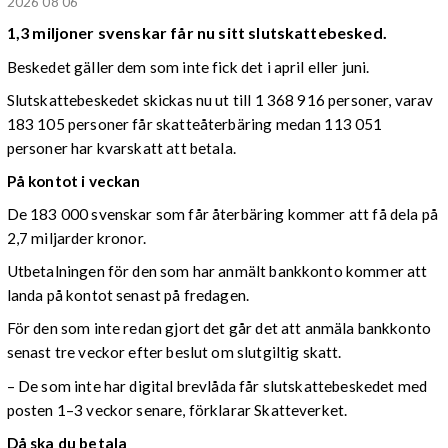
2026 08 06
1,3 miljoner svenskar får nu sitt slutskattebesked.
Beskedet gäller dem som inte fick det i april eller juni.
Slutskattebeskedet skickas nu ut till 1 368 916 personer, varav
183 105 personer får skatteåterbäring medan 113 051
personer har kvarskatt att betala.
På kontot i veckan
De 183 000 svenskar som får återbäring kommer att få dela på
2,7 miljarder kronor.
Utbetalningen för den som har anmält bankkonto kommer att
landa på kontot senast på fredagen.
För den som inte redan gjort det går det att anmäla bankkonto
senast tre veckor efter beslut om slutgiltig skatt.
– De som inte har digital brevlåda får slutskattebeskedet med
posten 1–3 veckor senare, förklarar Skatteverket.
Då ska du betala