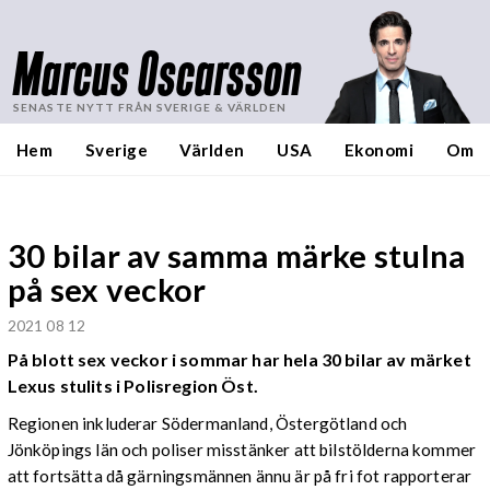
Marcus Oscarsson
SENASTE NYTT FRÅN SVERIGE & VÄRLDEN
Hem
Sverige
Världen
USA
Ekonomi
Om
30 bilar av samma märke stulna
på sex veckor
2021 08 12
På blott sex veckor i sommar har hela 30 bilar av märket
Lexus stulits i Polisregion Öst.
Regionen inkluderar Södermanland, Östergötland och
Jönköpings län och poliser misstänker att bilstölderna kommer
att fortsätta då gärningsmännen ännu är på fri fot rapporterar