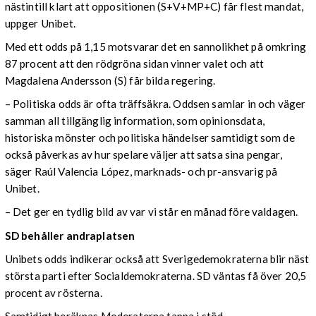
nästintill klart att oppositionen (S+V+MP+C) får flest mandat,
uppger Unibet.
Med ett odds på 1,15 motsvarar det en sannolikhet på omkring
87 procent att den rödgröna sidan vinner valet och att
Magdalena Andersson (S) får bilda regering.
– Politiska odds är ofta träffsäkra. Oddsen samlar in och väger
samman all tillgänglig information, som opinionsdata,
historiska mönster och politiska händelser samtidigt som de
också påverkas av hur spelare väljer att satsa sina pengar,
säger Raúl Valencia López, marknads- och pr-ansvarig på
Unibet.
– Det ger en tydlig bild av var vi står en månad före valdagen.
SD behåller andraplatsen
Unibets odds indikerar också att Sverigedemokraterna blir näst
största parti efter Socialdemokraterna. SD väntas få över 20,5
procent av rösterna.
Samtidigt beräknas Moderaterna tappa i stöd.