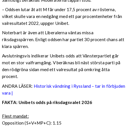
– Oddsen lutar åt att M får under 17,5 procent av rösterna,
vilket skulle vara en nedgång med ett par procentenheter från
valresultatet 2022, uppger Unibet.
Noterbart är även att Liberalerna väntas missa
riksdagsspärren. Enligt oddsen har partiet 30 procent chans att
klara spärren.
Avslutningsvis indikerar Unibets odds att Vänsterpartiet går
mot en stor valframgång. V beräknas bli näst största parti på
den rödgröna sidan med ett valresultat på omkring åtta
procent.
ANDRA LÄSER:
Historisk vändning i Ryssland – tar in förbjuden
vara |
FAKTA: Unibets odds på riksdagsvalet 2026
Flest mandat:
Opposition (S+V+MP+C): 1.15