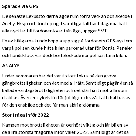
Spårade via GPS
De senaste Lexusstölderna ägde rum förra veckan och skedde i
Aneby, Eksjö och Jönköping. I samtliga fall har bilägarna haft
alla nycklar till fordonen kvar i sin ägo, uppger SVT.
En av bilägarna kunde koppla upp sig på fordonets GPS-system
varpå polisen kunde hitta bilen parkerad utanför Borås. Paneler
och handskfack var dock bortplockade när polisen fann bilen.
ANALYS
Under sommaren har det varit stort fokus på den grova
gängbrottsligheten och det med all rätt. Samtidigt pågår den så
kallade vardagsbrottsligheten och det slår hårt mot alla som
drabbas. Även en cykelstöld är jobbigt och svårt att drabbas av
för den enskilde och det får man aldrig glömma.
Stor fråga inför 2022
Kampen mot brottsligheten är oerhört viktig och lär bli en av
de allra största frågorna inför valet 2022. Samtidigt är det så