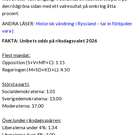
den rödgröna sidan med ett valresultat på omkring åtta
procent.
ANDRA LÄSER:
Historisk vändning i Ryssland – tar in förbjuden
vara |
FAKTA: Unibets odds på riksdagsvalet 2026
Flest mandat:
Opposition (S+V+MP+C): 1.15
Regeringen (M+SD+KD+L): 4.50
Största parti:
Socialdemokraterna: 1.01
Sverigedemokraterna: 13.00
Moderaterna: 17.00
Över/under riksdagsspärren:
Liberalerna under 4%: 1.34
Liberalerna över 4%: 3.00