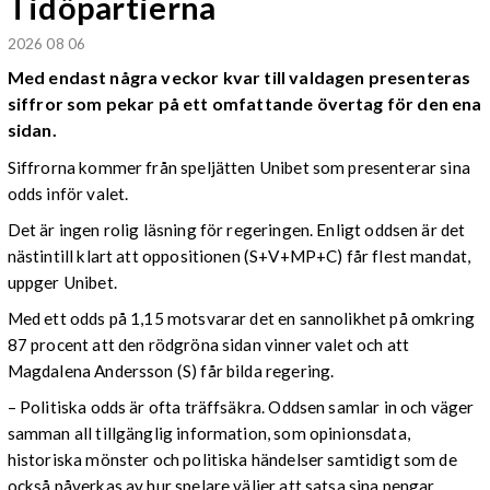
Tidöpartierna
2026 08 06
Med endast några veckor kvar till valdagen presenteras
siffror som pekar på ett omfattande övertag för den ena
sidan.
Siffrorna kommer från speljätten Unibet som presenterar sina
odds inför valet.
Det är ingen rolig läsning för regeringen. Enligt oddsen är det
nästintill klart att oppositionen (S+V+MP+C) får flest mandat,
uppger Unibet.
Med ett odds på 1,15 motsvarar det en sannolikhet på omkring
87 procent att den rödgröna sidan vinner valet och att
Magdalena Andersson (S) får bilda regering.
– Politiska odds är ofta träffsäkra. Oddsen samlar in och väger
samman all tillgänglig information, som opinionsdata,
historiska mönster och politiska händelser samtidigt som de
också påverkas av hur spelare väljer att satsa sina pengar,