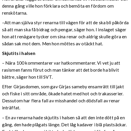
denna gång ville hon förklara och bemöta en fördom om
renskötarna.
–Att man själva styr renarna till vägen för att de ska bli påkörda
så att man ska få bidrag och pengar, säger hon. I inslaget säger
hon att renägare tycker om sina renar och aldrig skulle göra en
sådan sak mot dem. Men hon möttes av otäckt hat.
Skjutits i halsen
– Nära 100 kommentarer var hatkommentarer. Vi vet ju att
rasismen fanns förut och man tänker att det borde ha blivit
bättre, säger hon till SVT.
Efter Girjasdomen, som gav Girjas sameby ensamrätt till jakt
och fiske i sitt område, ökade hatet med hot och trakasserier.
Dessutom har flera fall av misshandel och dödsfall av renar
inträffat.
– En av renarna hade skjutits i halsen så att den inte dött på en
gång, den hade plågats länge. Det låg kadaver i blå plastsäckar.