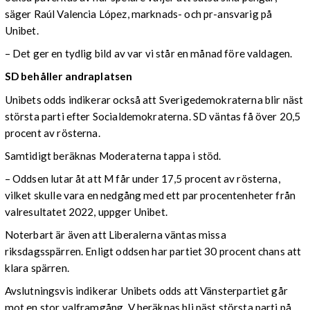
säger Raúl Valencia López, marknads- och pr-ansvarig på
Unibet.
– Det ger en tydlig bild av var vi står en månad före valdagen.
SD behåller andraplatsen
Unibets odds indikerar också att Sverigedemokraterna blir näst
största parti efter Socialdemokraterna. SD väntas få över 20,5
procent av rösterna.
Samtidigt beräknas Moderaterna tappa i stöd.
– Oddsen lutar åt att M får under 17,5 procent av rösterna,
vilket skulle vara en nedgång med ett par procentenheter från
valresultatet 2022, uppger Unibet.
Noterbart är även att Liberalerna väntas missa
riksdagsspärren. Enligt oddsen har partiet 30 procent chans att
klara spärren.
Avslutningsvis indikerar Unibets odds att Vänsterpartiet går
mot en stor valframgång. V beräknas bli näst största parti på