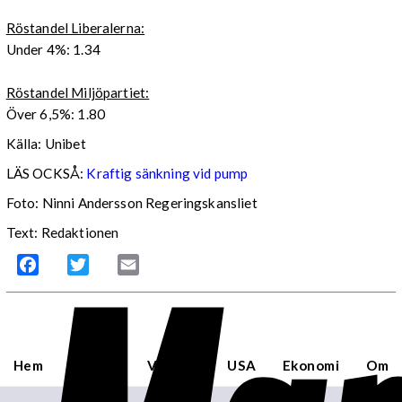
Röstandel Liberalerna:
Under 4%: 1.34
Röstandel Miljöpartiet:
Över 6,5%: 1.80
Källa: Unibet
LÄS OCKSÅ:
Kraftig sänkning vid pump
Foto: Ninni Andersson Regeringskansliet
Text: Redaktionen
Facebook
Twitter
Email
Hem
Sverige
Världen
USA
Ekonomi
Om