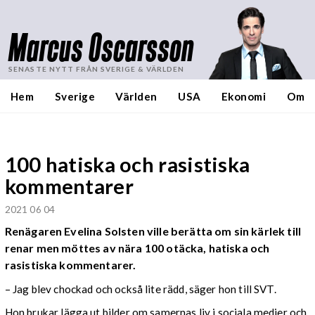
Marcus Oscarsson
SENASTE NYTT FRÅN SVERIGE & VÄRLDEN
Hem
Sverige
Världen
USA
Ekonomi
Om
100 hatiska och rasistiska
kommentarer
2021 06 04
Renägaren Evelina Solsten ville berätta om sin kärlek till
renar men möttes av nära 100 otäcka, hatiska och
rasistiska kommentarer.
– Jag blev chockad och också lite rädd, säger hon till SVT.
Hon brukar lägga ut bilder om samernas liv i sociala medier och