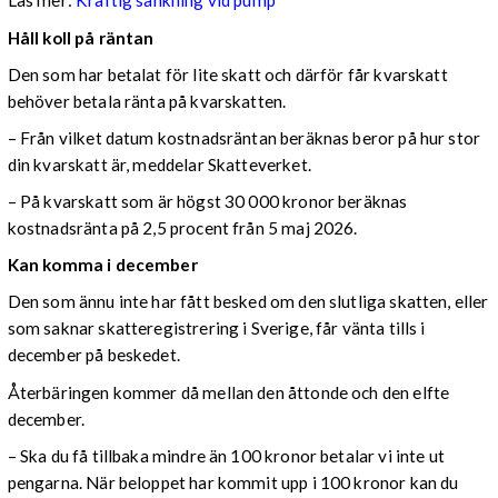
Läs mer:
Kraftig sänkning vid pump
Håll koll på räntan
Den som har betalat för lite skatt och därför får kvarskatt
behöver betala ränta på kvarskatten.
– Från vilket datum kostnadsräntan beräknas beror på hur stor
din kvarskatt är, meddelar Skatteverket.
– På kvarskatt som är högst 30 000 kronor beräknas
kostnadsränta på 2,5 procent från 5 maj 2026.
Kan komma i december
Den som ännu inte har fått besked om den slutliga skatten, eller
som saknar skatteregistrering i Sverige, får vänta tills i
december på beskedet.
Återbäringen kommer då mellan den åttonde och den elfte
december.
– Ska du få tillbaka mindre än 100 kronor betalar vi inte ut
pengarna. När beloppet har kommit upp i 100 kronor kan du