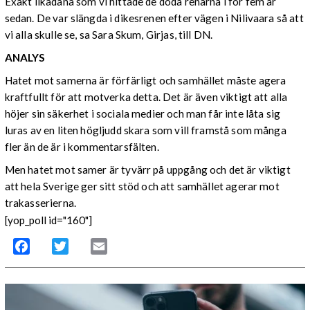
Exakt likadana som vi hittade de döda renarna i för fem år
sedan. De var slängda i dikesrenen efter vägen i Nilivaara så att
vi alla skulle se, sa Sara Skum, Girjas, till DN.
ANALYS
Hatet mot samerna är förfärligt och samhället måste agera
kraftfullt för att motverka detta. Det är även viktigt att alla
höjer sin säkerhet i sociala medier och man får inte låta sig
luras av en liten högljudd skara som vill framstå som många
fler än de är i kommentarsfälten.
Men hatet mot samer är tyvärr på uppgång och det är viktigt
att hela Sverige ger sitt stöd och att samhället agerar mot
trakasserierna.
[yop_poll id="160"]
Facebook
Twitter
Email